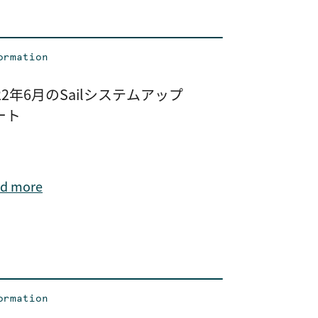
ormation
22年6月のSailシステムアップ
ート
d more
ormation