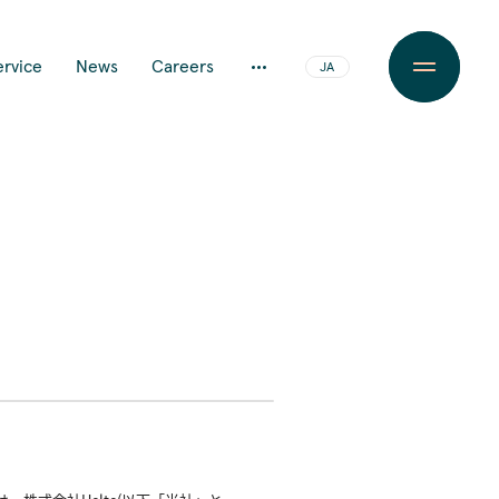
ervice
News
Careers
JA
EN