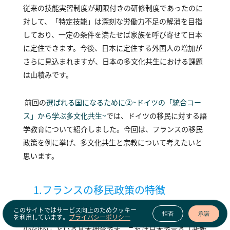
従来の技能実習制度が期限付きの研修制度であったのに
対して、「特定技能」は深刻な労働力不足の解消を目指
しており、一定の条件を満たせば家族を呼び寄せて日本
に定住できます。今後、日本に定住する外国人の増加が
さらに見込まれますが、日本の多文化共生における課題
は山積みです。
前回の
選ばれる国になるために②～ドイツの「統合コー
ス」から学ぶ多文化共生～
では、ドイツの移民に対する語
学教育について紹介しました。今回は、フランスの移民
政策を例に挙げ、多文化共生と宗教について考えたいと
思います。
１．フランスの移民政策の特徴
このサイトではサービス向上のためクッキー
拒否
承諾
フランスの移民政策で特徴的なのは、「ライシテ
を利用しています。
プライバシーポリシー
（laïcité）」という基本理念です。これは日本で言う「政教