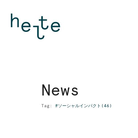
N
e
w
s
N
e
w
s
Tag:
#ソーシャルインパクト(46)