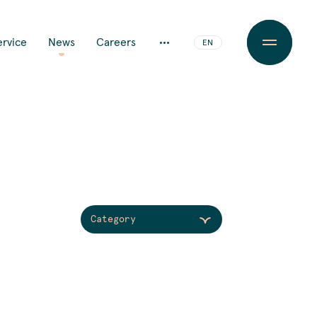
JA
ervice
News
Careers
EN
Category