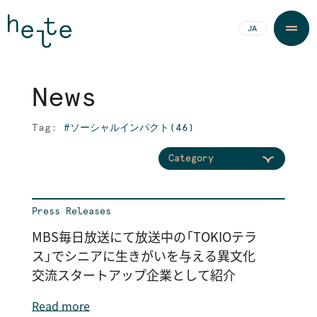
JA
EN
N
e
w
s
N
e
w
s
Tag:
#ソーシャルインパクト(46)
Category
Press Releases
MBS毎日放送にて放送中の「TOKIOテラ
ス」でシニアに生きがいを与える異文化
交流スタートアップ企業として紹介
Read more