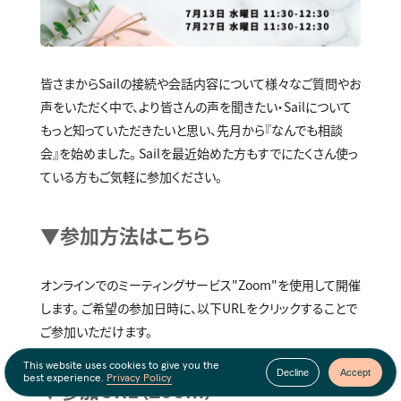
皆さまからSailの接続や会話内容について様々なご質問やお
声をいただく中で、より皆さんの声を聞きたい・Sailについて
もっと知っていただきたいと思い、先月から『なんでも相談
会』を始めました。 Sailを最近始めた方もすでにたくさん使っ
ている方もご気軽に参加ください。
▼
参加方法はこちら
オンラインでのミーティングサービス"Zoom"を使用して開催
します。 ご希望の参加日時に、以下URLをクリックすることで
ご参加いただけます。
This website uses cookies to give you the
Decline
Accept
best experience.
Privacy Policy
▼参加URL（Zoom）