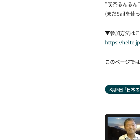
“喫茶るんるん”
(まだSailを
▼参加方法はこ
https://helte.
このページでは
8月5日
「
日本の