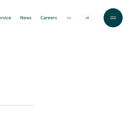
ervice
News
Careers
JA
EN