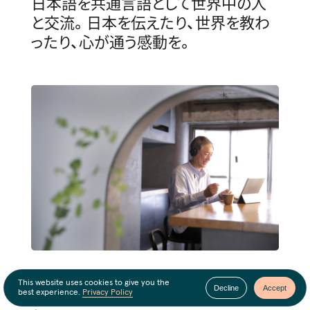
日本語を共通言語として世界中の人
と交流。日本を伝えたり、世界を教わ
ったり、心が通う感動を。
This website uses cookies to give you the
Sailアプリのご利用はこちらか
Decline
Accept
best experience.
Privacy Policy