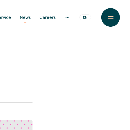
JA
ervice
News
Careers
EN