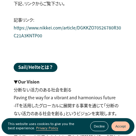
下記、リンクからご覧下さい。
記事リンク：
https://www.nikkei.com/article/DGKKZO70526780R30
C21A3KNTP00
Sail/Helteとは？
▼Our Vision
分断ない活力のある社会を創る
Paving the way for a vibrant and harmonious future
-ITを活用したグローカルに展開する事業を通じて「分断の
ない活力のある社会を創る」というビジョンを実現します。
This website uses cookies to give you the
Decline
Accept
▼Sailとは？
best experience.
Privacy Policy