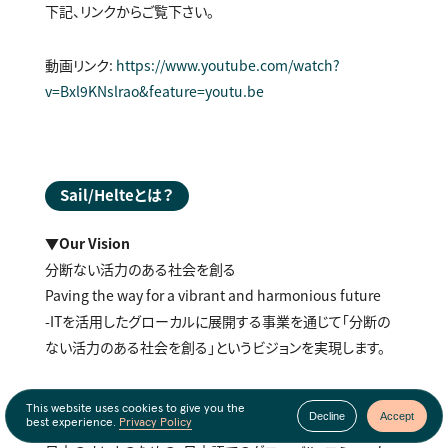
下記、リンクからご覧下さい。
動画リンク：
https://www.youtube.com/watch?
v=Bxl9KNslrao&feature=youtu.be
Sail/Helteとは？
▼Our Vision
分断ない活力のある社会を創る
Paving the way for a vibrant and harmonious future
-ITを活用したグローカルに展開する事業を通じて「分断の
ない活力のある社会を創る」というビジョンを実現します。
▼Sailとは？
This website uses cookies to give you the
Decline
Accept
日本ファンの世界中の人々と、豊かな経験知を持つ成熟した
best experience.
Privacy Policy