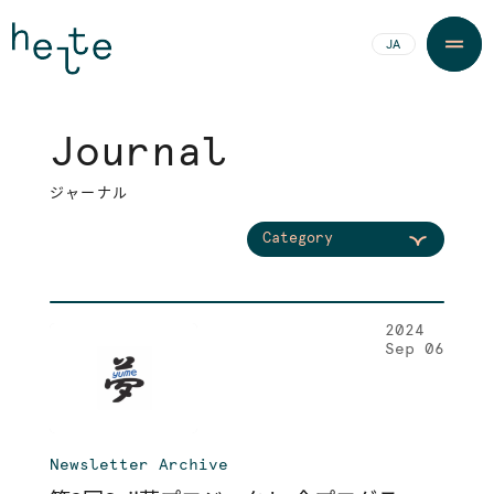
JA
EN
J
o
u
r
n
a
l
J
o
u
r
n
a
l
ジ
ャ
ー
ナ
ル
ジ
ャ
ー
ナ
ル
Category
2024
Sep 06
Newsletter Archive