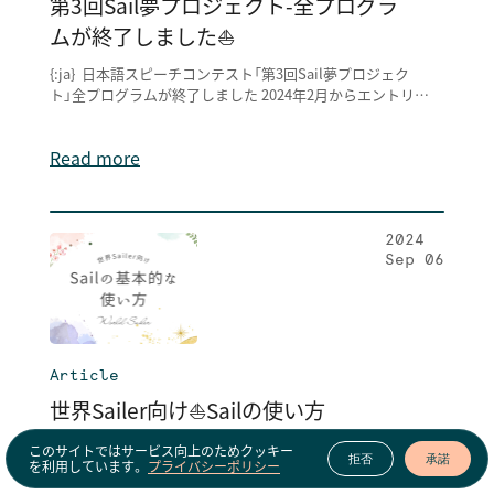
第3回Sail夢プロジェクト-全プログラ
ムが終了しました⛵️
{:ja} 日本語スピーチコンテスト「第3回Sail夢プロジェク
ト」全プログラムが終了しました 2024年2月からエントリー
の受付が始まり、
Read more
2024
Sep 06
Article
世界Sailer向け⛵️Sailの使い方
{:ja}会話コミュニティ・サービス「Sail」のご利用方法 今回
このサイトではサービス向上のためクッキー
拒否
承諾
を利用しています。
プライバシーポリシー
は、世界せかいSailerのみなさんに向けて、Sailの基本的な使
い方について、ご紹介します