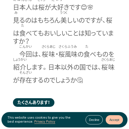
日本人
は
桜
が
大好
きです😊🌸
み
うつく
見
るのはもちろん
美
しいのですが、桜
た
は
食
べてもおいしいことは知っていま
すか？
こんかい
さくらあじ
さくらふうみ
た
今回
は、
桜味
・
桜風味
の
食
べものを
しょうかい
さくらあじ
紹介
します。日本以外の国では、
桜味
そんざい
が
存在
するのでしょうか🤔
たくさんあります！
This website uses cookies to give you the
Decline
Accept
best experience.
Privacy Policy
むかし
ゆうめい