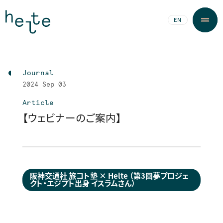
JA
EN
Journal
2024
Sep 03
Article
【ウェビナーのご案内】
阪神交通社 旅コト塾 × Helte （第３回夢プロジェ
クト・エジプト出身 イスラムさん）