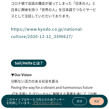
コロナ禍で会話の機会が減ってしまった「日本の人」と
日本に興味を持つ「世界の人」を日本語でつなぐサービ
スとして注目していただいております。
https://www.kyodo.co.jp/national-
culture/2020-12-12_3396627/
Sail/Helteとは？
▼Our Vision
分断ない活力のある社会を創る
Paving the way for a vibrant and harmonious future
-ITを活用したグローカルに展開する事業を通じて「分断
このサイトではサービス向上のためクッキー
のない活力のある社会を創る」というビジョンを実現し
拒否
承諾
を利用しています。
プライバシーポリシー
ます。