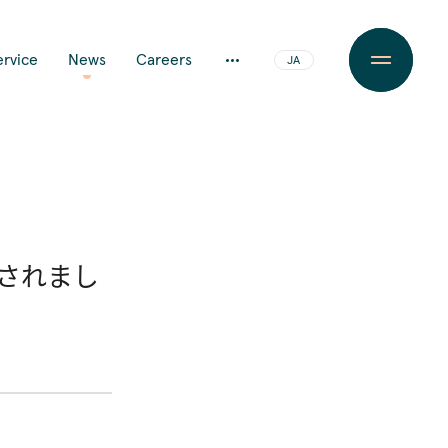
ervice
News
Careers
JA
EN
送されまし