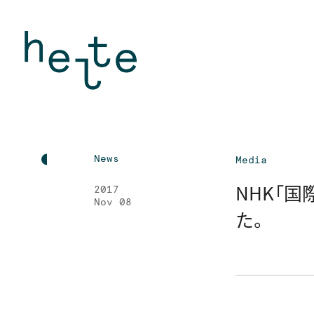
News
Media
NHK「
2017
Nov 08
た。