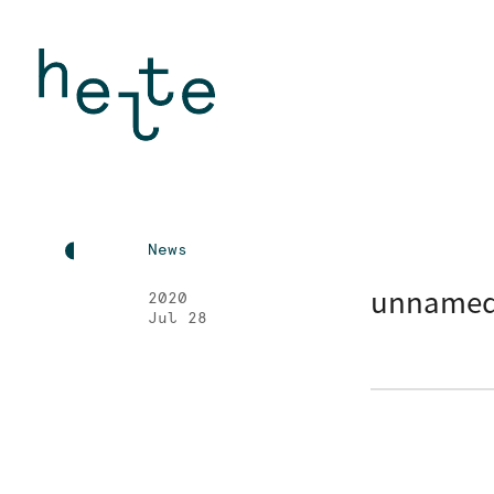
News
unname
2020
Jul 28