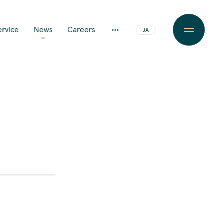
ervice
News
Careers
JA
EN