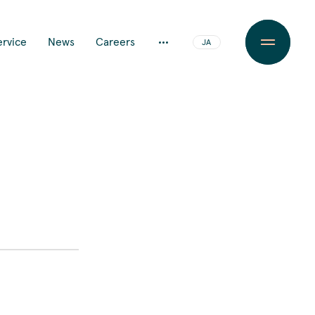
ervice
News
Careers
JA
EN