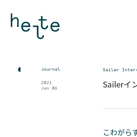
Journal
Sailer Inter
Sailer
2021
Jan 06
こわがら