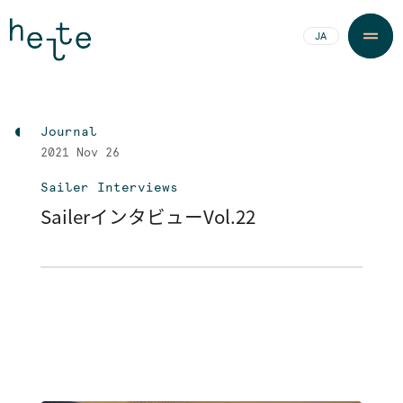
JA
EN
Journal
2021
Nov 26
Sailer Interviews
SailerインタビューVol.22