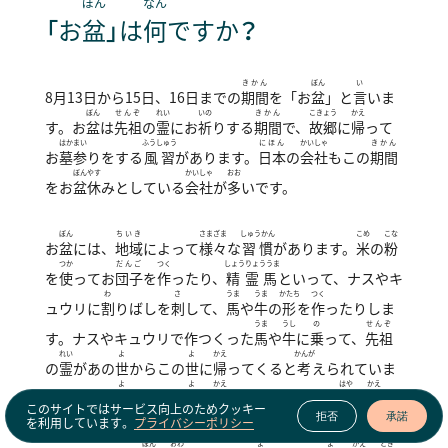
ぼん
なん
「お
盆
」は
何
ですか？
きかん
ぼん
い
8月13日から15日、16日までの
期間
を「お
盆
」と
言
いま
ぼん
せんぞ
れい
いの
きかん
こきょう
かえ
す。お
盆
は
先祖
の
霊
にお
祈
りする
期間
で、
故郷
に
帰
って
はかまい
ふうしゅう
にほん
かいしゃ
きかん
お
墓参
りをする
風習
があります。
日本
の
会社
もこの
期間
ぼんやす
かいしゃ
おお
をお
盆休
みとしている
会社
が
多
いです。
ぼん
ちいき
さまざま
しゅうかん
こめ
こな
お
盆
には、
地域
によって
様々
な
習慣
があります。
米
の
粉
つか
だんご
つく
しょうりょううま
を
使
ってお
団子
を
作
ったり、
精霊馬
といって、ナスやキ
わ
さ
うま
うま
かたち
つく
ュウリに
割
りばしを
刺
して、
馬
や
牛
の
形
を
作
ったりしま
うま
うし
の
せんぞ
す。ナスやキュウリで
作つく
った
馬
や
牛
に
乗
って、
先祖
れい
よ
よ
かえ
かんが
の
霊
があの
世
からこの
世
に
帰
ってくると
考
えられていま
よ
よ
かえ
はや
かえ
した。あの
世
からこの
世
に
帰
ってくるときは、
早
く
帰
っ
このサイトではサービス向上のためクッキー
ほ
つく
うま
の
かえ
拒否
承諾
を利用しています。
プライバシーポリシー
てきて
欲
しいのでキュウリで
作
った
馬
に
乗
って
帰
ってき
ぼん
おわ
よ
よ
かえ
とき