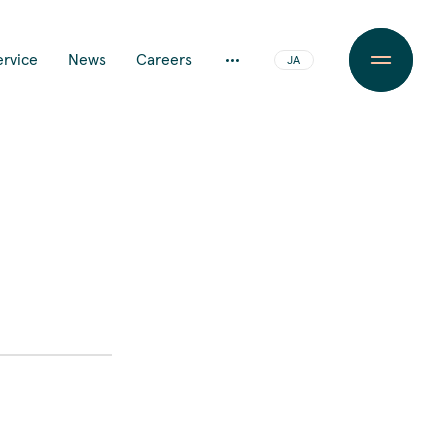
ervice
News
Careers
JA
EN