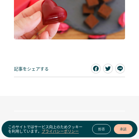
記事をシェアする
このサイトではサービス向上のためクッキー
Latest news
View all news
拒否
承諾
を利用しています。
プライバシーポリシー