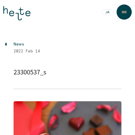
JA
EN
News
2022
Feb 14
23300537_s