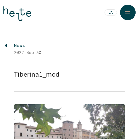
JA
EN
News
2022
Sep 30
Tiberina1_mod