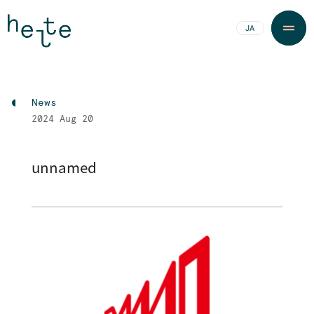
JA
EN
News
2024
Aug 20
unnamed