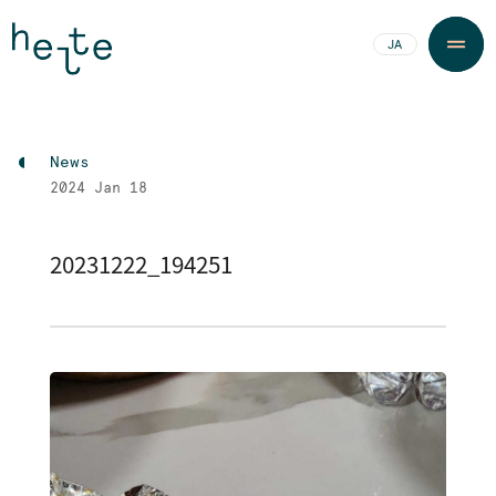
JA
EN
News
2024
Jan 18
20231222_194251