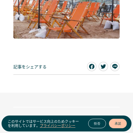
記事をシェアする
このサイトではサービス向上のためクッキー
拒否
承諾
Latest news
View all news
を利用しています。
プライバシーポリシー