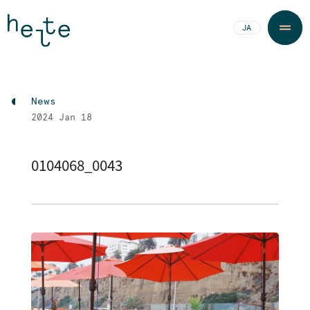
JA
EN
News
2024
Jan 18
0104068_0043