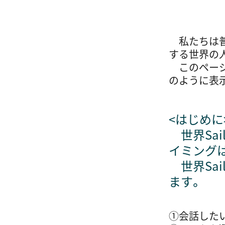
私たちは普段
する世界の人
このページで
のように表
＜はじめに
世界Sai
イミングは
世界Sai
ます。
①会話したい