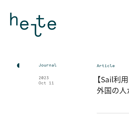
Journal
Article
【Sail
2023
Oct 11
外国の人