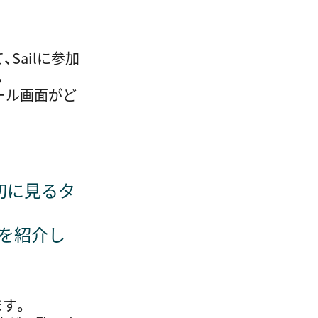
Sailに参加
。
ール画面がど
初に見るタ
かを紹介し
ます。