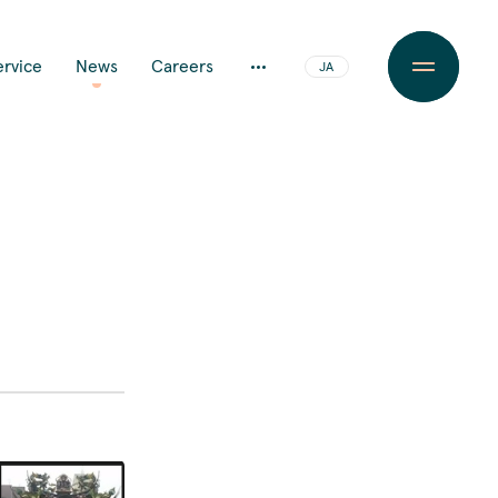
ervice
News
Careers
JA
EN