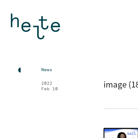
News
image (1
2022
Feb 10