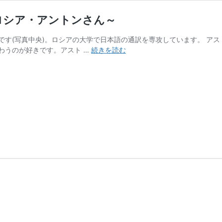
～ロシア・アントンさん～
です(写真中央)。ロシアの大学で日本語の通訳を専攻しています。 ア
Helte
わうのが好きです。アスト …
続きを読む
の
イ
ン
タ
ー
ン
ス
タ
ッ
フ
を
紹
介
①
～
ロ